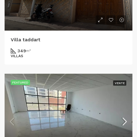
Villa taddart
349
m²
VILLAS
FEATURED
VENTE