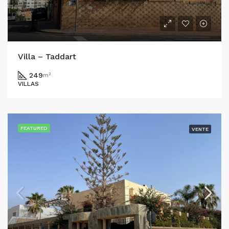
Villa – Taddart
249
m²
VILLAS
FEATURED
VENTE