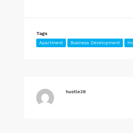
Tags
Apartment
Business Development
Ho
hustle38