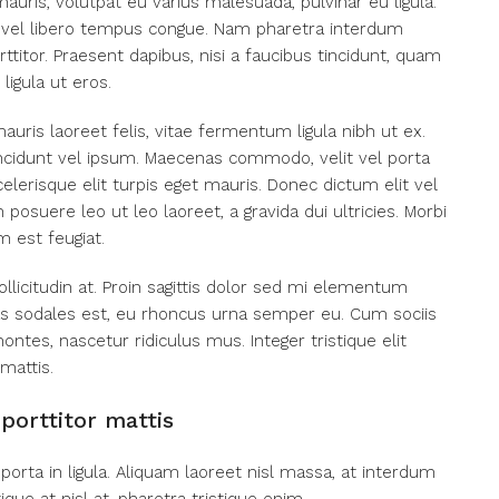
mauris, volutpat eu varius malesuada, pulvinar eu ligula.
rat vel libero tempus congue. Nam pharetra interdum
titor. Praesent dapibus, nisi a faucibus tincidunt, quam
ligula ut eros.
auris laoreet felis, vitae fermentum ligula nibh ut ex.
incidunt vel ipsum. Maecenas commodo, velit vel porta
erisque elit turpis eget mauris. Donec dictum elit vel
 posuere leo ut leo laoreet, a gravida dui ultricies. Morbi
m est feugiat.
llicitudin at. Proin sagittis dolor sed mi elementum
as sodales est, eu rhoncus urna semper eu. Cum sociis
ntes, nascetur ridiculus mus. Integer tristique elit
mattis.
porttitor mattis
porta in ligula. Aliquam laoreet nisl massa, at interdum