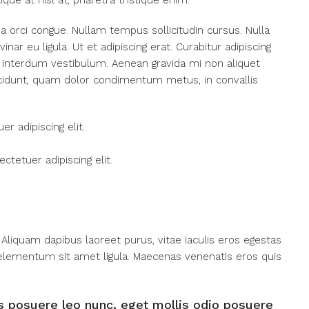
tique at nisl at, pharetra tristique enim.
ada orci congue. Nullam tempus sollicitudin cursus. Nulla
nar eu ligula. Ut et adipiscing erat. Curabitur adipiscing
 interdum vestibulum. Aenean gravida mi non aliquet
tincidunt, quam dolor condimentum metus, in convallis
r adipiscing elit.
tetuer adipiscing elit.
Aliquam dapibus laoreet purus, vitae iaculis eros egestas
, elementum sit amet ligula. Maecenas venenatis eros quis
s posuere leo nunc, eget mollis odio posuere