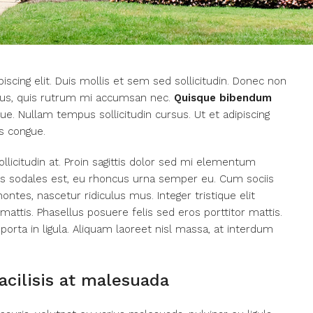
scing elit. Duis mollis et sem sed sollicitudin. Donec non
urus, quis rutrum mi accumsan nec.
Quisque bibendum
ue. Nullam tempus sollicitudin cursus. Ut et adipiscing
s congue.
llicitudin at. Proin sagittis dolor sed mi elementum
as sodales est, eu rhoncus urna semper eu. Cum sociis
ntes, nascetur ridiculus mus. Integer tristique elit
ttis. Phasellus posuere felis sed eros porttitor mattis.
porta in ligula. Aliquam laoreet nisl massa, at interdum
facilisis at malesuada