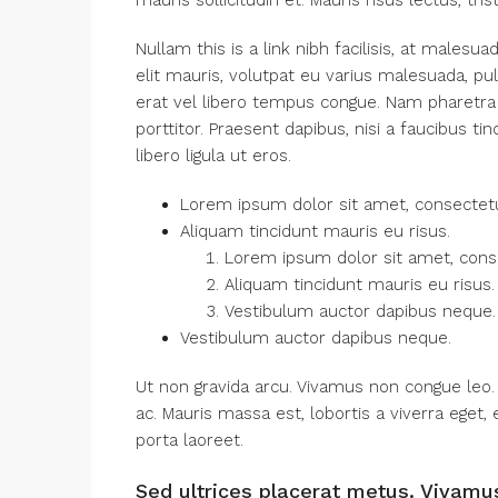
mauris sollicitudin et. Mauris risus lectus, tris
Nullam this is a link nibh facilisis, at malesu
elit mauris, volutpat eu varius malesuada, pulvi
erat vel libero tempus congue. Nam pharetra
porttitor. Praesent dapibus, nisi a faucibus 
libero ligula ut eros.
Lorem ipsum dolor sit amet, consectetue
Aliquam tincidunt mauris eu risus.
Lorem ipsum dolor sit amet, consec
Aliquam tincidunt mauris eu risus.
Vestibulum auctor dapibus neque.
Vestibulum auctor dapibus neque.
Ut non gravida arcu. Vivamus non congue leo. 
ac. Mauris massa est, lobortis a viverra eget
porta laoreet.
Sed ultrices placerat metus. Vivamu