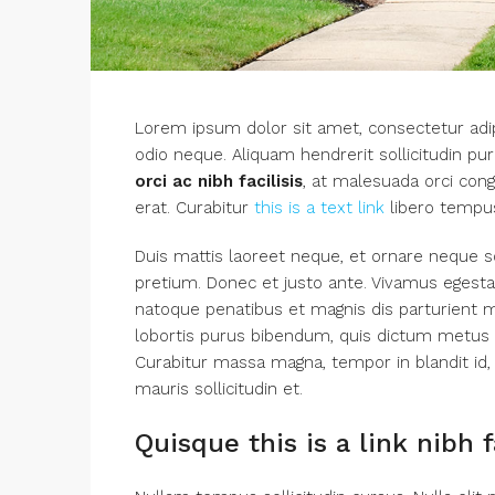
Lorem ipsum dolor sit amet, consectetur adipi
odio neque. Aliquam hendrerit sollicitudin p
orci ac nibh facilisis
, at malesuada orci cong
erat. Curabitur
this is a text link
libero tempu
Duis mattis laoreet neque, et ornare neque so
pretium. Donec et justo ante. Vivamus egest
natoque penatibus et magnis dis parturient mo
lobortis purus bibendum, quis dictum metus ma
Curabitur massa magna, tempor in blandit id, 
mauris sollicitudin et.
Quisque this is a link nibh 