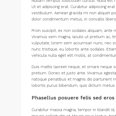
Nullam tempus sollicitudin cursus. Nulla elit 
Ut et adipiscing erat. Curabitur adipiscing e
vestibulum. Aenean gravida mi non aliquet port
dolor condimentum metus, in convallis libero 
Proin suscipit, ex non sodales aliquam, ante m
Vivamus sem magna, iaculis ut pretium ac, t
vulputate, lorem sem accumsan nunc, nec scel
nunc tristique, eu lobortis ante sodales. Etiam
vehicula nulla eget elit mollis, at condimentu
Duis mattis laoreet neque, et ornare neque so
pretium. Donec et justo ante. Vivamus egest
natoque penatibus et magnis dis parturient mo
lobortis purus bibendum, quis dictum metus 
Phasellus posuere felis sed eros 
Curabitur massa magna, tempor in blandit id, 