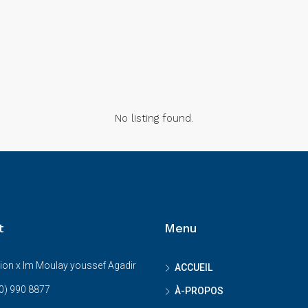
No listing found.
t
Menu
ion x Im Moulay youssef Agadir
ACCUEIL
0) 990 8877
À-PROPOS