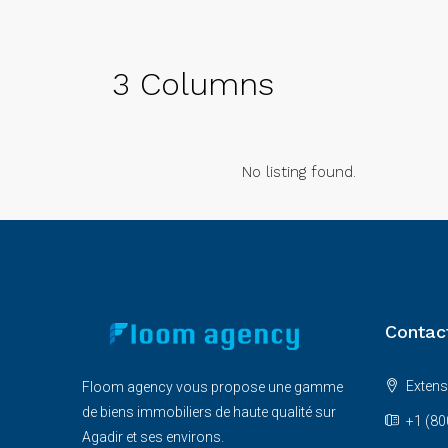
3 Columns
No listing found.
Contac
Extens
Floom agency vous propose une gamme
de biens immobiliers de haute qualité sur
+1 (80
Agadir et ses environs.